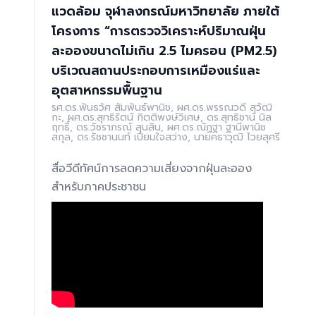
แวดล้อม จุฬาลงกรณ์มหาวิทยาลัย ภายใต้
โครงการ “การตรวจวิเคราะห์ปริมาณฝุ่น
ละอองขนาดไม่เกิน 2.5 ไมครอน (PM2.5)
บริเวณสถานประกอบการเหมืองแร่และ
อุตสาหกรรมพื้นฐาน
รศ.ดร.พันธวัศ สัมพันธ์พานิช, ผศ.ดร.พรรณวดี สุวัฒิ
กะ, ผศ.ดร.สุทธิรัตน์ กิตติพงษ์วิเศษ, ดร.สุทธิชาน์ นิล
ฤทธิ์, ดร.วัชราภรณ์ สุนสิน, ผศ.ดร.ณัฏฐา ฐานีพานิช
สกุล, ดร.รัชชานนท์ เปี่ยมใจสว่าง, นายคธาวุฒิ ไวยสุศรี
สื่อวีดีทัศน์การลดความเสี่ยงจากฝุ่นละออง
สำหรับภาคประชาชน