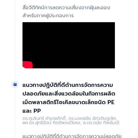
สื่อวีดีทัศน์การลดความเสี่ยงจากฝุ่นละออง
สำหรับภาคผู้ประกอบการ
แนวทางปฏิบัติที่ดีด้านการจัดการความ
ปลอดภัยและสิ่งแวดล้อมในกิจการผลิต
เม็ดพลาสติกรีไซเคิลขนาดเล็กชนิด PE
และ PP
ดร.ภุมรินทร์ คำเดชศักดิ์, ดร.มงคลชัย อัศวดิษฐเลิศ,
ผศ.ดร.สุทธิรัตน์ กิตติพงษ์วิเศษ, อ.ดร.ดนัย ทิพย์มณี
แนวทางปฏิบัติที่ดีด้านการจัดการความปลอดภัย