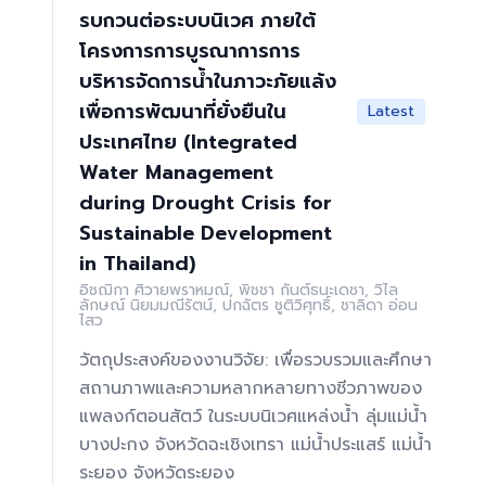
รบกวนต่อระบบนิเวศ ภายใต้
โครงการการบูรณาการการ
บริหารจัดการน้ำในภาวะภัยแล้ง
เพื่อการพัฒนาที่ยั่งยืนใน
Latest
ประเทศไทย (Integrated
Water Management
during Drought Crisis for
Sustainable Development
in Thailand)
อิชฌิกา ศิวายพราหมณ์, พิชชา กันต์ธนะเดชา, วิไล
ลักษณ์ นิยมมณีรัตน์, ปกฉัตร ชูติวิศุทธิ์, ชาลิดา อ่อน
ไสว
วัตถุประสงค์ของงานวิจัย: เพื่อรวบรวมและศึกษา
สถานภาพและความหลากหลายทางชีวภาพของ
แพลงก์ตอนสัตว์ ในระบบนิเวศแหล่งน้ำ ลุ่มแม่น้ำ
บางปะกง จังหวัดฉะเชิงเทรา แม่น้ำประแสร์ แม่น้ำ
ระยอง จังหวัดระยอง