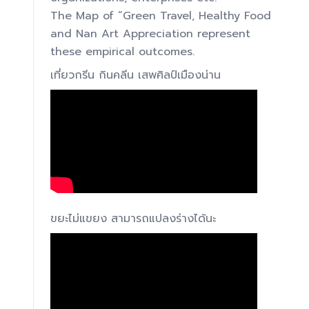
The Map of “Green Travel, Healthy Food
and Nan Art Appreciation represent
these empirical outcomes.
เที่ยวกรีน กินคลีน เสพศิลป์เมืองน่าน
ขยะไม่แขยง สามารถแปลงร่างได้นะ