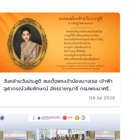
วันคล้ายวันประสูติ สมเด็จพระเจ้าน้องนางเธอ เจ้าฟ้า
จุฬาภรณ์วลัยลักษณ์ อัครราชกุมารี กรมพระยาศรี
สวางควัฒน วรขัตติยราชนารี (4 ก.ค. 2569)
04 Jul 2026