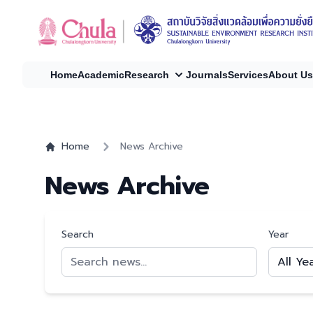
Home
Academic
Research
Journals
Services
About Us
Home
News Archive
News Archive
Search
Year