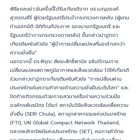
.
พีธีแถลงข่าวในครี้งนี้ได้รับเกียรติจาก ดร.เบญจรงค์
สุวรรณคีรี ผู้ช่วยรัฐมนตรีประจำกระทรวงการคลัง (ผู้แทน
ท่านเอกนิติ นิติทัณฑ์ประภาศ รองนายกรัฐมนตรี และ
รัฐมนตรีว่าการกระทรวงการคลัง) ขึ้นกล่าวปาฐกถา
เกียรติยศในหัวข้อ "ผู้นำการเปลี่ยนแปลงที่มองไกลกว่า
ความยั่งยืน"
นอกจากนี้ ดร.พิรุณ สัยยะสิทธิ์พานิช อธิบดีกรมการ
เปลี่ยนแปลงสภาพภูมิอากาศและสิ่งแวดล้อม ได้ให้เกียรติ
ร่วมกล่าวปาฐกถาเกียรติยศในหัวข้อ "การเปลี่ยนผ่าน
ประเทศไทยในความท้าทายด้านความยั่งยืนระดับโลก" และ
ปิดท้ายกิจกรรมด้วยการเสวนาเครือข่ายความร่วมมือ
องค์กรพันธมิตร ได้แก่ สถาบันวิจัยสิ่งแวดล้อมเพื่อความ
ยั่งยืน (SERI Chula), สภาอุตสาหกรรมแห่งประเทศไทย
(FTI), UN Global Compact Network Thailand,
ตลาดหลักทรัพย์แห่งประเทศไทย (SET), หอการค้าไทย